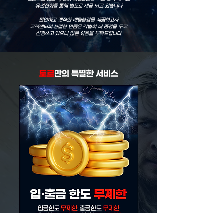
유선전화를 통해 별도로 제공 되고 있습니다
편안하고 쾌적한 배팅환경을 제공하고자
고객센터의 친절함 만큼은 각별히 더 중점을 두고
신경쓰고 있으니 많은 이용을 부탁드립니다