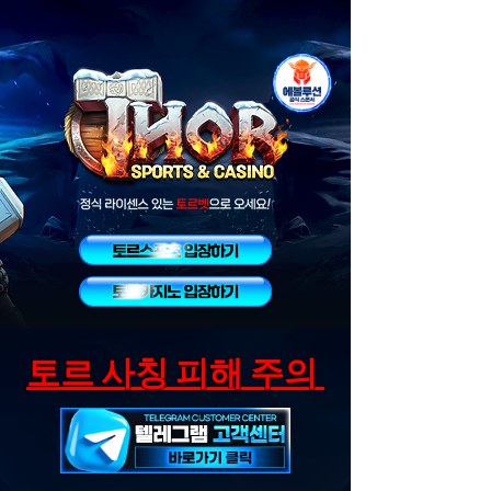
​토르 사칭 피해 주의