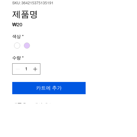
SKU: 364215375135191
제품명
가
₩20
격
색상
*
수량
*
카트에 추가
제품을 소개하세요.  
상세정보
제품의 세부 사항들을 입력하세요. 제